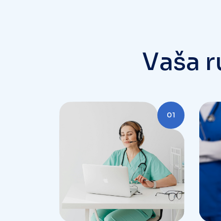
V
a
š
a
r
01