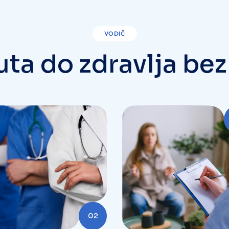
VODIČ
u
t
a
d
o
z
d
r
a
v
l
j
a
b
e
z
02