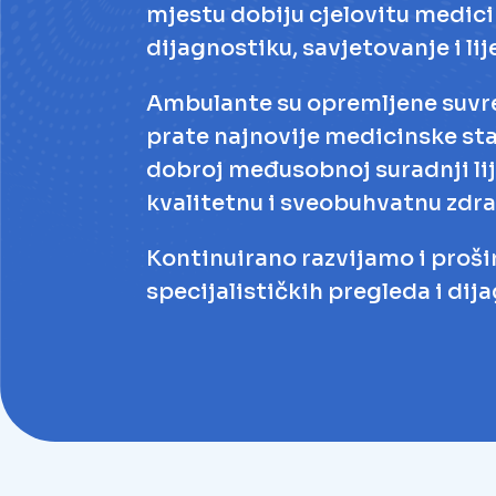
dijagnostiku, savjetovanje i li
Ambulante su opremljene suvre
prate najnovije medicinske sta
dobroj međusobnoj suradnji lij
kvalitetnu i sveobuhvatnu zdr
Kontinuirano razvijamo i proši
specijalističkih pregleda i dij