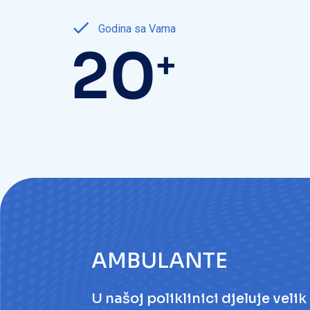
Godina sa Vama
20
+
AMBULANTE
U našoj poliklinici djeluje ve
mjestu dobiju cjelovitu medic