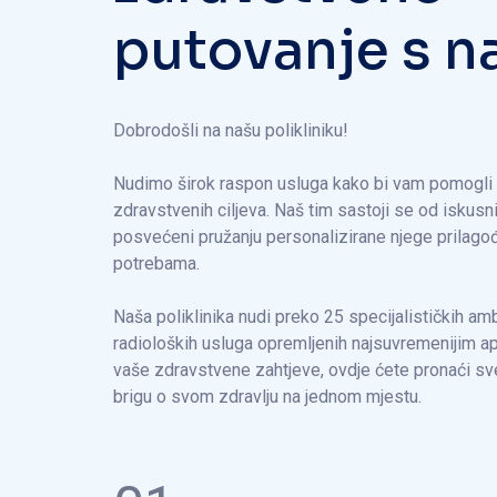
p
u
t
o
v
a
n
j
e
s
n
Dobrodošli na našu polikliniku!
Nudimo širok raspon usluga kako bi vam pomogli 
zdravstvenih ciljeva. Naš tim sastoji se od iskusni
posvećeni pružanju personalizirane njege prilago
potrebama.
Naša poliklinika nudi preko 25 specijalističkih amb
radioloških usluga opremljenih najsuvremenijim a
vaše zdravstvene zahtjeve, ovdje ćete pronaći sv
brigu o svom zdravlju na jednom mjestu.
01.
Preko 56+ radioloških uslug