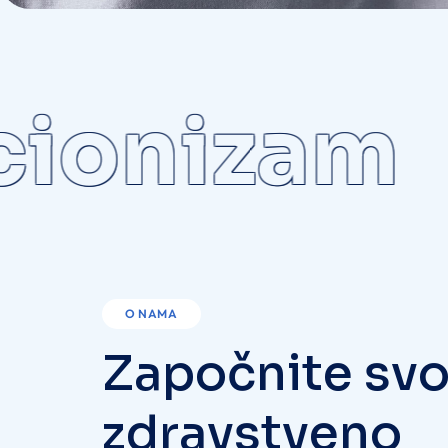
ionizam
O NAMA
Z
a
p
o
č
n
i
t
e
s
v
z
d
r
a
v
s
t
v
e
n
o