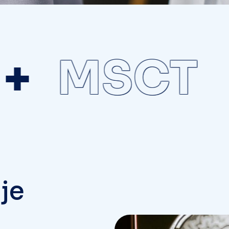
MSCT
o
j
e