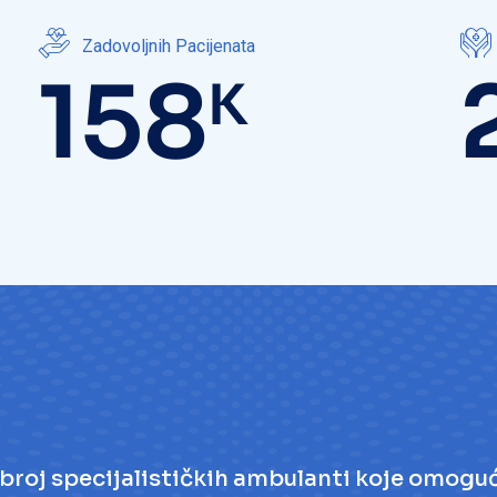
Zadovoljnih Pacijenata
200
K
lik broj specijalističkih ambulanti koje omo
insku skrb. Širok spektar medicinskih pod