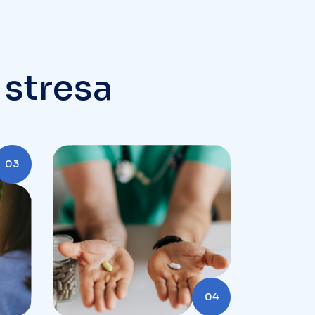
s
t
r
e
s
a
03
04