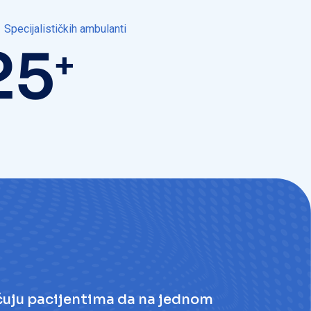
Specijalističkih ambulanti
25
+
gućuju pacijentima da na jednom
ručja omogućuje pravovremenu