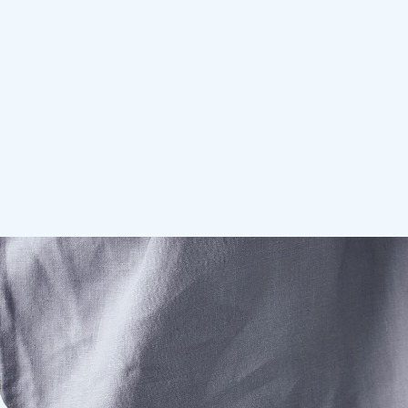
Prvi korak prema sreći je dobro zdravlje, no uvijek može
vlastitim zdravljem.
KONTAKTIRAJTE NAS