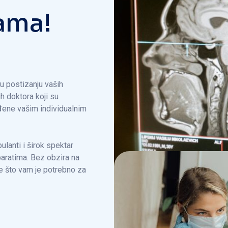
a
m
a
!
u postizanju vaših
h doktora koji su
đene vašim individualnim
ulanti i širok spektar
paratima. Bez obzira na
e što vam je potrebno za
a