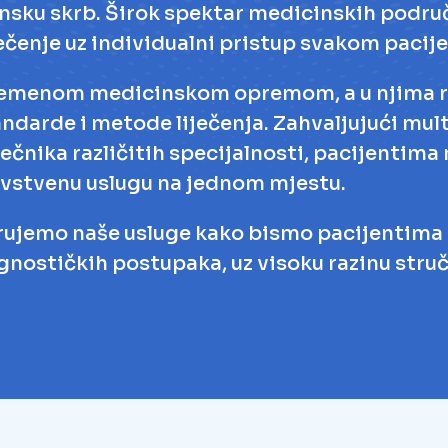
ječenje uz individualni pristup svakom pacije
menom medicinskom opremom, a u njima rade
ndarde i metode liječenja. Zahvaljujući mul
ečnika različitih specijalnosti, pacijentima
avstvenu uslugu na jednom mjestu.
rujemo naše usluge kako bismo pacijentima pr
agnostičkih postupaka, uz visoku razinu struč