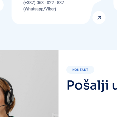
(+387) 063 - 022 - 837
(Whatsapp/Viber)
KONTAKT
P
o
š
a
l
j
i