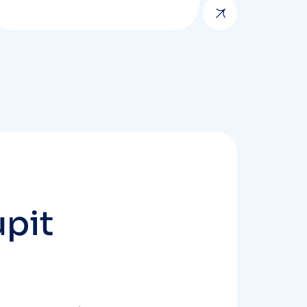
u
p
i
t